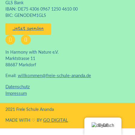
GLS Bank
IBAN: DE75 4306 0967 1250 4610 00
BIC: GENODEM1GLS
Jetzt spenden
In Harmony with Nature e.V.
Marktstrasse 11
88687 Markdorf
willkommen@freie-schule-ananda.de
Email:
Datenschutz
Impressum
2021 Freie Schule Ananda
GO DIGITAL
MADE WITH ♡ BY
Deutsch