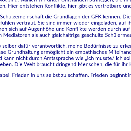
 Not sind, wählen wir unter Umständen Strategien, die 
en. Hier entstehen Konflikte, hier gibt es vertretbare un
er Schulgemeinschaft die Grundlagen der GFK kennen. Di
ühlen vertraut. Sie sind immer wieder eingeladen, auf i
gnen sich auf Augenhöhe und Konflikte werden durch auf
Mediatoren als auch gleichaltrige geschulte Schülerme
s selber dafür verantwortlich, meine Bedürfnisse zu erk
iese Grundhaltung ermöglicht ein empathisches Miteina
kann nicht durch Amtssprache wie „ich musste/ ich sollt
eben. Die Welt braucht dringend Menschen, die für ih
bei, Frieden in uns selbst zu schaffen. Frieden beginnt i