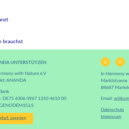
anzt
ch brauchst
NDA UNTERSTÜTZEN
armony with Nature e.V
In Harmony wi
ekt: ANANDA
Marktstrasse
88687 Markd
Bank
: DE75 4306 0967 1250 4610 00
Email:
willkom
: GENODEM1GLS
Datenschutz
Impressum
etzt spenden