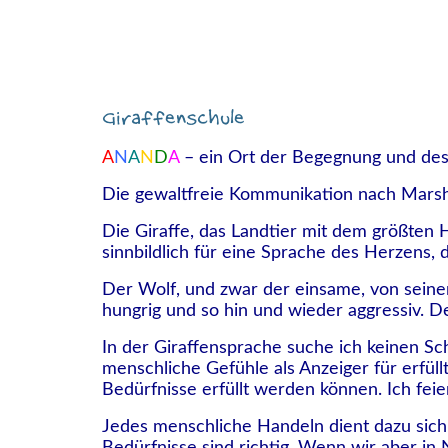
KONZEPT
AN
Giraffenschule
A
N
A
N
D
A
– ein Ort der Begegnung und des
Die gewaltfreie Kommunikation nach Marsha
Die Giraffe, das Landtier mit dem größten 
sinnbildlich für eine Sprache des Herzens,
Der Wolf, und zwar der einsame, von seinem 
hungrig und so hin und wieder aggressiv. De
In der Giraffensprache suche ich keinen S
menschliche Gefühle als Anzeiger für erfül
Bedürfnisse erfüllt werden können. Ich feier
Jedes menschliche Handeln dient dazu sich 