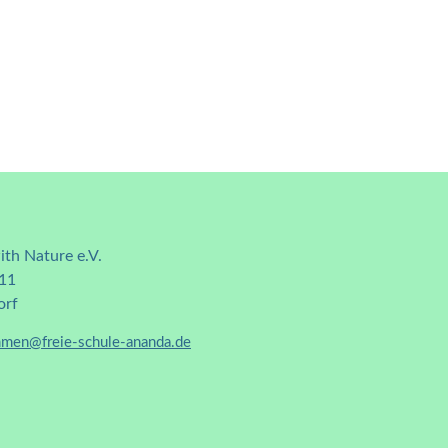
th Nature e.V.
 11
orf
men@freie-schule-ananda.de