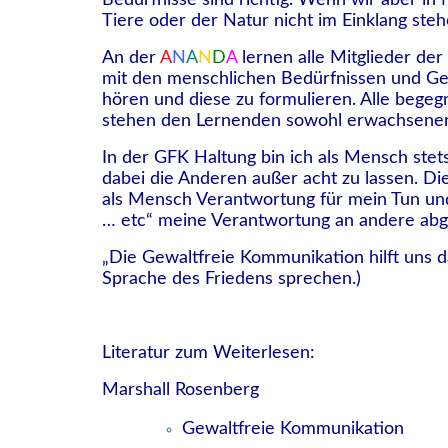
Bedürfnisse sind richtig. Wenn wir aber in
Tiere oder der Natur nicht im Einklang steh
An der
A
N
A
N
D
A
lernen alle Mitglieder d
mit den menschlichen Bedürfnissen und Gef
hören und diese zu formulieren. Alle bege
stehen den Lernenden sowohl erwachsenen 
In der GFK Haltung bin ich als Mensch stet
dabei die Anderen außer acht zu lassen. D
als Mensch Verantwortung für mein Tun und 
… etc“ meine Verantwortung an andere abg
„Die Gewaltfreie Kommunikation hilft uns da
Sprache des Friedens sprechen.)
Literatur zum Weiterlesen:
Marshall Rosenberg
Gewaltfreie Kommunikation