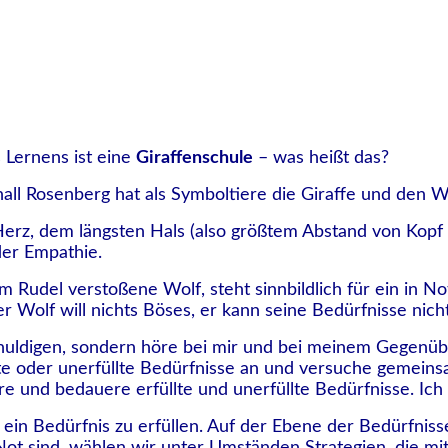
ANDA JURTE MIETEN
EVENTS
ÜBER UNS
ELTERNINFO
 Lernens ist eine
Giraffenschule
– was heißt das?
ll Rosenberg hat als Symboltiere die Giraffe und den W
Herz, dem längsten Hals (also größtem Abstand von Kopf
 der Empathie.
Rudel verstoßene Wolf, steht sinnbildlich für ein in Not
r Wolf will nichts Böses, er kann seine Bedürfnisse nich
chuldigen, sondern höre bei mir und bei meinem Gegenüb
lte oder unerfüllte Bedürfnisse an und versuche gemeinsa
e und bedauere erfüllte und unerfüllte Bedürfnisse. Ich u
ein Bedürfnis zu erfüllen. Auf der Ebene der Bedürfnisse